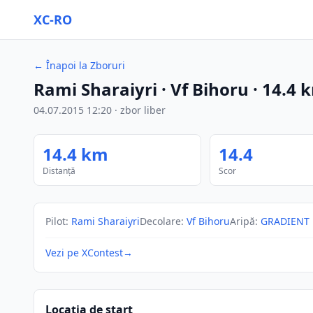
XC-RO
←
Înapoi la Zboruri
Rami Sharaiyri
· Vf Bihoru
·
14.4
k
04.07.2015
12:20
·
zbor liber
14.4
km
14.4
Distanță
Scor
Pilot
:
Rami Sharaiyri
Decolare
:
Vf Bihoru
Aripă
:
GRADIENT 
Vezi pe XContest
→
Locația de start