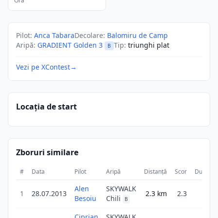
Ora
Pilot
:
Anca Tabara
Decolare
:
Balomiru de Camp
Aripă
:
GRADIENT Golden 3
Tip
:
triunghi plat
B
Vezi pe XContest
→
Locația de start
Zboruri similare
#
Data
Pilot
Aripă
Distanță
Scor
Durată
Alen
SKYWALK
1
28.07.2013
2.3
km
2.3
8m
Besoiu
Chili
B
Ciprian
SKYWALK