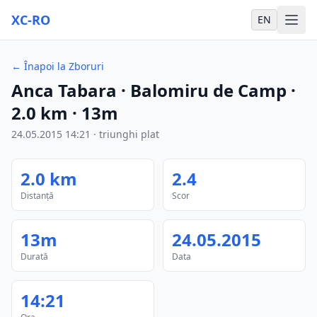
XC-RO
EN
←
Înapoi la Zboruri
Anca Tabara
· Balomiru de Camp
·
2.0
km
·
13m
24.05.2015
14:21
·
triunghi plat
2.0
km
2.4
Distanță
Scor
13m
24.05.2015
Durată
Data
14:21