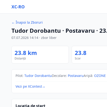
XC-RO
←
Înapoi la Zboruri
Tudor Dorobantu
· Postavaru
·
23
07.07.2026
14:14
·
zbor liber
23.8
km
23.8
Distanță
Scor
Pilot
:
Tudor Dorobantu
Decolare
:
Postavaru
Aripă
:
OZONE 
Vezi pe XContest
→
Locația de start