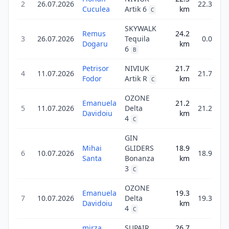
2
26.07.2026
22.3
Cuculea
Artik 6
km
C
SKYWALK
Remus
24.2
3
26.07.2026
Tequila
0.0
Dogaru
km
6
B
Petrisor
NIVIUK
21.7
4
11.07.2026
21.7
Fodor
Artik R
km
C
OZONE
Emanuela
21.2
5
11.07.2026
Delta
21.2
Davidoiu
km
4
C
GIN
Mihai
GLIDERS
18.9
6
10.07.2026
18.9
Santa
Bonanza
km
3
C
OZONE
Emanuela
19.3
7
10.07.2026
Delta
19.3
Davidoiu
km
4
C
mirza
SUPAIR
26.7