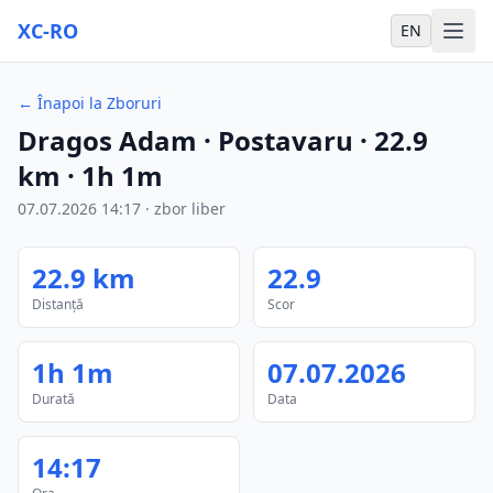
XC-RO
EN
←
Înapoi la Zboruri
Dragos Adam
· Postavaru
·
22.9
km
·
1h 1m
07.07.2026
14:17
·
zbor liber
22.9
km
22.9
Distanță
Scor
1h 1m
07.07.2026
Durată
Data
14:17