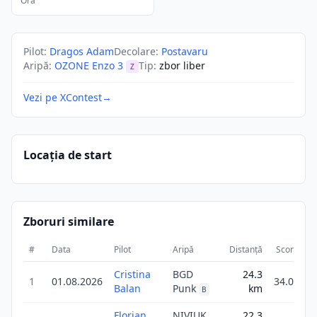
Ora
Pilot
:
Dragos Adam
Decolare
:
Postavaru
Aripă
:
OZONE Enzo 3
Tip
:
zbor liber
Z
Vezi pe XContest
→
Locația de start
Zboruri similare
#
Data
Pilot
Aripă
Distanță
Scor
Du
Cristina
BGD
24.3
1
01.08.2026
34.0
Balan
Punk
km
B
Florian
NIVIUK
22.3