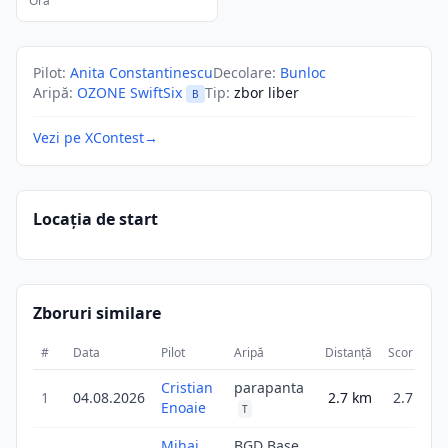
Ora
Pilot
:
Anita Constantinescu
Decolare
:
Bunloc
Aripă
:
OZONE SwiftSix
Tip
:
zbor liber
B
Vezi pe XContest
→
Locația de start
Zboruri similare
#
Data
Pilot
Aripă
Distanță
Scor
Du
Cristian
parapanta
1
04.08.2026
2.7
km
2.7
Enoaie
T
Mihai
BGD Base