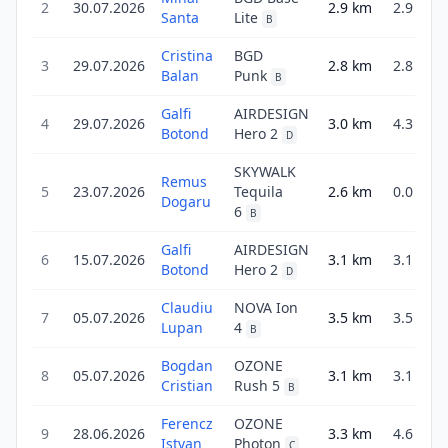
2
30.07.2026
2.9
km
2.9
Santa
Lite
B
Cristina
BGD
3
29.07.2026
2.8
km
2.8
Balan
Punk
B
Galfi
AIRDESIGN
4
29.07.2026
3.0
km
4.3
Botond
Hero 2
D
SKYWALK
Remus
5
23.07.2026
Tequila
2.6
km
0.0
Dogaru
6
B
Galfi
AIRDESIGN
6
15.07.2026
3.1
km
3.1
Botond
Hero 2
D
Claudiu
NOVA Ion
7
05.07.2026
3.5
km
3.5
Lupan
4
B
Bogdan
OZONE
8
05.07.2026
3.1
km
3.1
Cristian
Rush 5
B
Ferencz
OZONE
9
28.06.2026
3.3
km
4.6
Istvan
Photon
C