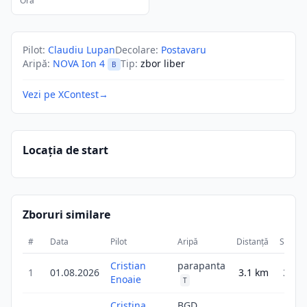
Ora
Pilot
:
Claudiu Lupan
Decolare
:
Postavaru
Aripă
:
NOVA Ion 4
Tip
:
zbor liber
B
Vezi pe XContest
→
Locația de start
Zboruri similare
#
Data
Pilot
Aripă
Distanță
Scor
Cristian
parapanta
1
01.08.2026
3.1
km
3.1
Enoaie
T
Cristina
BGD