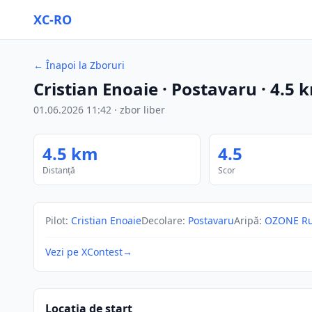
XC-RO
←
Înapoi la Zboruri
Cristian Enoaie
· Postavaru
·
4.5
k
01.06.2026
11:42
·
zbor liber
4.5
km
4.5
Distanță
Scor
Pilot
:
Cristian Enoaie
Decolare
:
Postavaru
Aripă
:
OZONE Ru
Vezi pe XContest
→
Locația de start