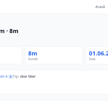
Acasă
m
·
8m
8m
01.06.
Durată
Data
sh 6
Tip
:
zbor liber
B