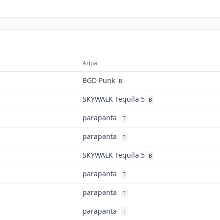
Aripă
BGD Punk
B
SKYWALK Tequila 5
B
parapanta
T
parapanta
T
SKYWALK Tequila 5
B
parapanta
T
parapanta
T
parapanta
T