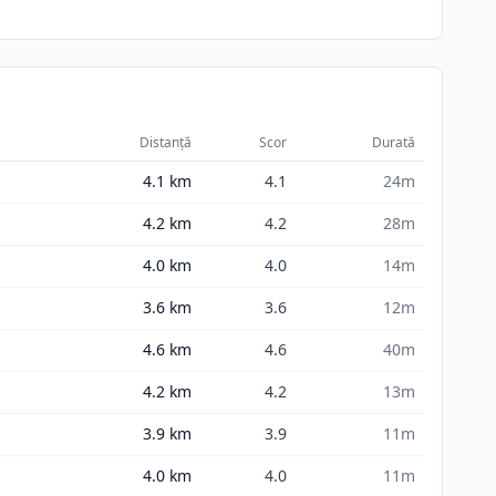
Distanță
Scor
Durată
4.1
km
4.1
24m
4.2
km
4.2
28m
4.0
km
4.0
14m
3.6
km
3.6
12m
4.6
km
4.6
40m
4.2
km
4.2
13m
3.9
km
3.9
11m
4.0
km
4.0
11m