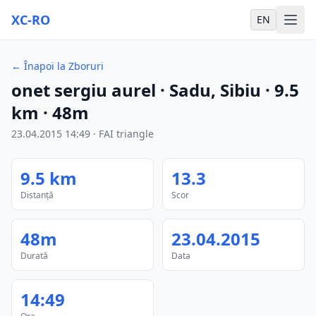
XC-RO
EN
←
Înapoi la Zboruri
onet sergiu aurel
· Sadu, Sibiu
·
9.5
km
·
48m
23.04.2015
14:49
·
FAI triangle
9.5
km
13.3
Distanță
Scor
48m
23.04.2015
Durată
Data
14:49