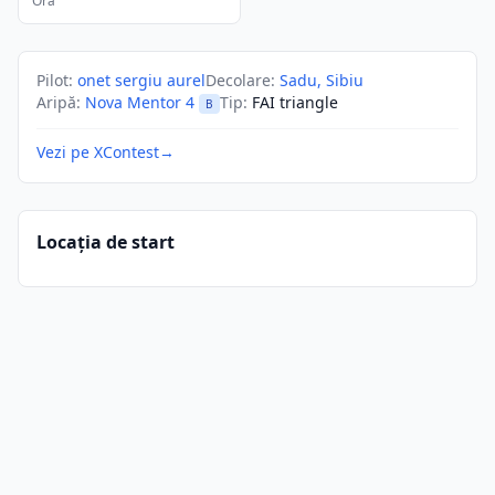
Ora
Pilot
:
onet sergiu aurel
Decolare
:
Sadu, Sibiu
Aripă
:
Nova Mentor 4
Tip
:
FAI triangle
B
Vezi pe XContest
→
Locația de start