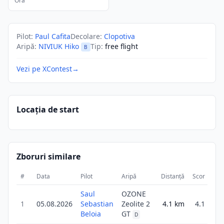
Ora
Pilot
:
Paul Cafita
Decolare
:
Clopotiva
Aripă
:
NIVIUK Hiko
Tip
:
free flight
B
Vezi pe XContest
→
Locația de start
Zboruri similare
#
Data
Pilot
Aripă
Distanță
Scor
Dur
Saul
OZONE
1
05.08.2026
Sebastian
Zeolite 2
4.1
km
4.1
2
Beloia
GT
D