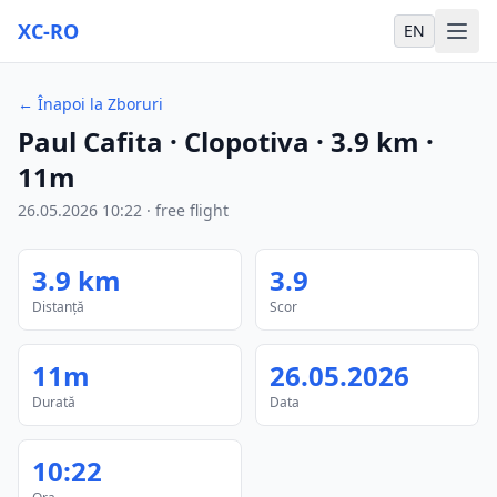
XC-RO
EN
←
Înapoi la Zboruri
Paul Cafita
· Clopotiva
·
3.9
km
·
11m
26.05.2026
10:22
·
free flight
3.9
km
3.9
Distanță
Scor
11m
26.05.2026
Durată
Data
10:22