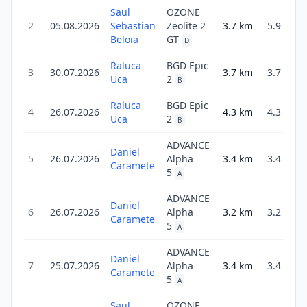
Saul
OZONE
2
05.08.2026
Sebastian
Zeolite 2
3.7
km
5.9
2
Beloia
GT
D
Raluca
BGD Epic
3
30.07.2026
3.7
km
3.7
1
Uca
2
B
Raluca
BGD Epic
4
26.07.2026
4.3
km
4.3
2
Uca
2
B
ADVANCE
Daniel
5
26.07.2026
Alpha
3.4
km
3.4
1
Caramete
5
A
ADVANCE
Daniel
6
26.07.2026
Alpha
3.2
km
3.2
Caramete
5
A
ADVANCE
Daniel
7
25.07.2026
Alpha
3.4
km
3.4
Caramete
5
A
Saul
OZONE