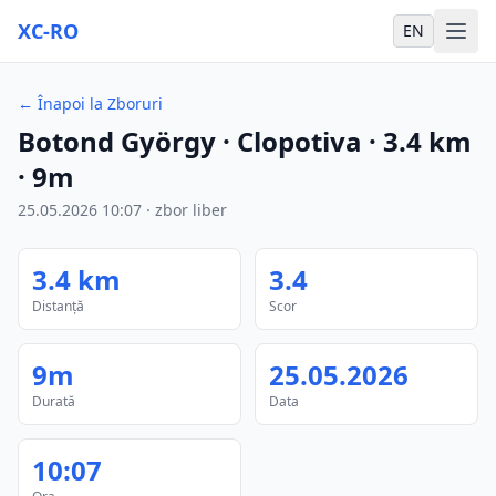
XC-RO
EN
←
Înapoi la Zboruri
Botond György
· Clopotiva
·
3.4
km
·
9m
25.05.2026
10:07
·
zbor liber
3.4
km
3.4
Distanță
Scor
9m
25.05.2026
Durată
Data
10:07