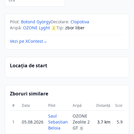
Ora
Pilot
:
Botond György
Decolare
:
Clopotiva
Aripă
:
OZONE Lyght
Tip
:
zbor liber
C
Vezi pe XContest
→
Locația de start
Zboruri similare
#
Data
Pilot
Aripă
Distanță
Scor
Dur
Saul
OZONE
1
05.08.2026
Sebastian
Zeolite 2
3.7
km
5.9
2
Beloia
GT
D