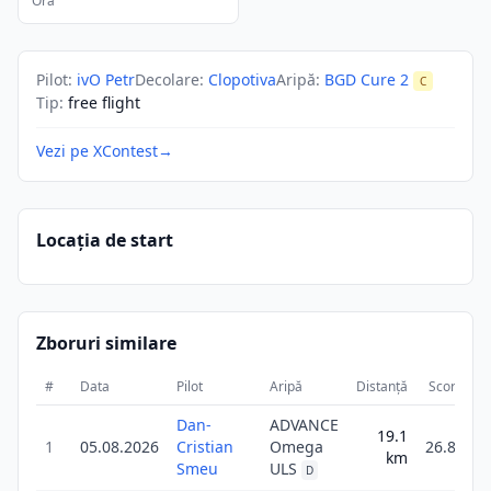
Ora
Pilot
:
ivO Petr
Decolare
:
Clopotiva
Aripă
:
BGD Cure 2
C
Tip
:
free flight
Vezi pe XContest
→
Locația de start
Zboruri similare
#
Data
Pilot
Aripă
Distanță
Scor
Du
Dan-
ADVANCE
19.1
1
05.08.2026
Cristian
Omega
26.8
km
Smeu
ULS
D