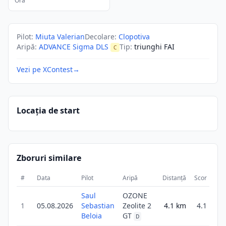
Ora
Pilot
:
Miuta Valerian
Decolare
:
Clopotiva
Aripă
:
ADVANCE Sigma DLS
Tip
:
triunghi FAI
C
Vezi pe XContest
→
Locația de start
Zboruri similare
#
Data
Pilot
Aripă
Distanță
Scor
Dur
Saul
OZONE
1
05.08.2026
Sebastian
Zeolite 2
4.1
km
4.1
2
Beloia
GT
D