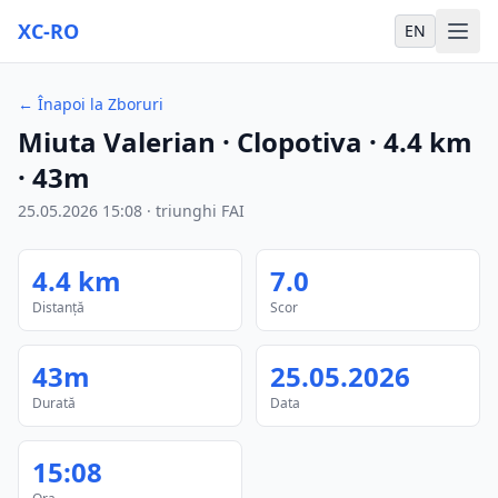
XC-RO
EN
←
Înapoi la Zboruri
Miuta Valerian
· Clopotiva
·
4.4
km
·
43m
25.05.2026
15:08
·
triunghi FAI
4.4
km
7.0
Distanță
Scor
43m
25.05.2026
Durată
Data
15:08