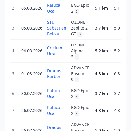
Raluca
BGD Epic
2
05.08.2026
5.1
km
5.1
2
Uca
2
B
Saul
OZONE
3
05.08.2026
Sebastian
Zeolite 2
3.7
km
5.9
2
Beloia
GT
D
OZONE
Cristian
4
04.08.2026
Alpina
5.2
km
5.2
2
Ursu
5
C
ADVANCE
Dragos
5
01.08.2026
Epsilon
4.8
km
6.8
3
Barboni
9
B
Raluca
BGD Epic
6
30.07.2026
3.7
km
3.7
1
Uca
2
B
Raluca
BGD Epic
7
26.07.2026
4.3
km
4.3
2
Uca
2
B
ADVANCE
Dragos
8
26.07.2026
Epsilon
5.0
km
5.0
2