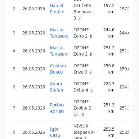
Daniel
GLIDERS
197.2
2
26.06.2026
197.2
Pintilie
Bonanza
km
3
C
Marius
OZONE
244.6
3
26.06.2026
244.6
Tanasoiu
Zeno 2
km
D
Marius
OZONE
251.2
4
26.06.2026
251.2
Tanasoiu
Zeno 2
km
D
Cristian
OZONE
250.8
5
26.06.2026
250.8
Deacu
Enzo 3
km
Z
Adam
OZONE
224.3
6
26.06.2026
224.3
Stefan
Delta 4
km
C
OZONE
Pochiu
251.3
7
26.06.2026
Zeolite 2
251.3
Adrian
km
GT
D
NIVIUK
Igor
253.5
8
26.06.2026
Icepeak X-
253.5
Casu
km
One
Z