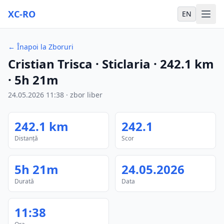
XC-RO
EN
←
Înapoi la Zboruri
Cristian Trisca
· Sticlaria
·
242.1
km
·
5h 21m
24.05.2026
11:38
·
zbor liber
242.1
km
242.1
Distanță
Scor
5h 21m
24.05.2026
Durată
Data
11:38