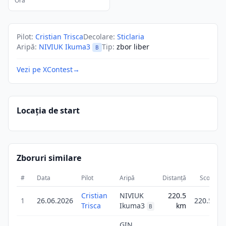
Ora
Pilot
:
Cristian Trisca
Decolare
:
Sticlaria
Aripă
:
NIVIUK Ikuma3
Tip
:
zbor liber
B
Vezi pe XContest
→
Locația de start
Zboruri similare
#
Data
Pilot
Aripă
Distanță
Scor
D
Cristian
NIVIUK
220.5
1
26.06.2026
220.5
Trisca
Ikuma3
km
B
GIN