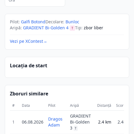
Ora
Pilot
:
Galfi Botond
Decolare
:
Bunloc
Aripă
:
GRADIENT Bi-Golden 4
Tip
:
zbor liber
T
Vezi pe XContest
→
Locația de start
Zboruri similare
#
Data
Pilot
Aripă
Distanță
Scor
Du
GRADIENT
Dragos
1
06.08.2026
Bi-Golden
2.4
km
2.4
Adam
3
T