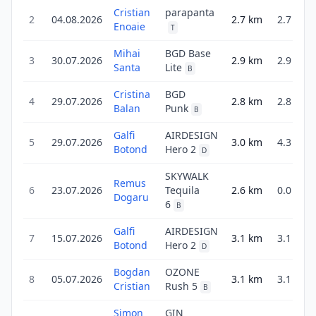
Cristian
parapanta
2
04.08.2026
2.7
km
2.7
Enoaie
T
Mihai
BGD Base
3
30.07.2026
2.9
km
2.9
Santa
Lite
B
Cristina
BGD
4
29.07.2026
2.8
km
2.8
Balan
Punk
B
Galfi
AIRDESIGN
5
29.07.2026
3.0
km
4.3
Botond
Hero 2
D
SKYWALK
Remus
6
23.07.2026
Tequila
2.6
km
0.0
Dogaru
6
B
Galfi
AIRDESIGN
7
15.07.2026
3.1
km
3.1
Botond
Hero 2
D
Bogdan
OZONE
8
05.07.2026
3.1
km
3.1
Cristian
Rush 5
B
Simon
GIN