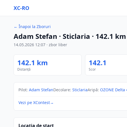
XC-RO
←
Înapoi la Zboruri
Adam Stefan
· Sticlaria
·
142.1
km
14.05.2026
12:07
·
zbor liber
142.1
km
142.1
Distanță
Scor
Pilot
:
Adam Stefan
Decolare
:
Sticlaria
Aripă
:
OZONE Delta 
Vezi pe XContest
→
Locația de start