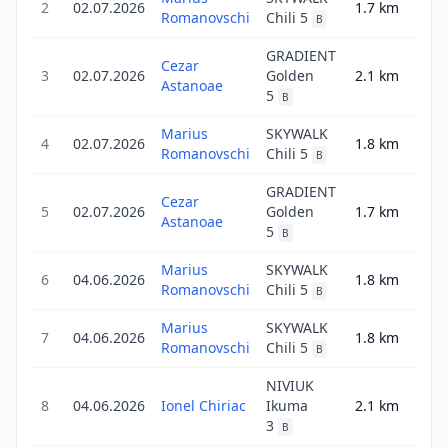
2
02.07.2026
1.7
km
2.4
Romanovschi
Chili 5
B
GRADIENT
Cezar
3
02.07.2026
Golden
2.1
km
3.0
Astanoae
5
B
Marius
SKYWALK
4
02.07.2026
1.8
km
2.5
Romanovschi
Chili 5
B
GRADIENT
Cezar
5
02.07.2026
Golden
1.7
km
2.4
Astanoae
5
B
Marius
SKYWALK
6
04.06.2026
1.8
km
2.9
Romanovschi
Chili 5
B
Marius
SKYWALK
7
04.06.2026
1.8
km
2.9
Romanovschi
Chili 5
B
NIVIUK
8
04.06.2026
Ionel Chiriac
Ikuma
2.1
km
3.4
3
B