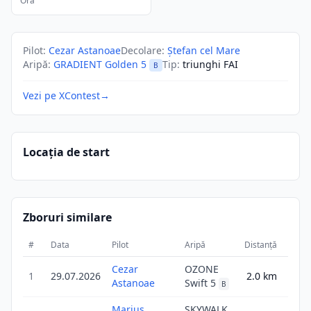
Ora
Pilot
:
Cezar Astanoae
Decolare
:
Ștefan cel Mare
Aripă
:
GRADIENT Golden 5
Tip
:
triunghi FAI
B
Vezi pe XContest
→
Locația de start
Zboruri similare
#
Data
Pilot
Aripă
Distanță
Scor
Cezar
OZONE
1
29.07.2026
2.0
km
2.0
Astanoae
Swift 5
B
Marius
SKYWALK