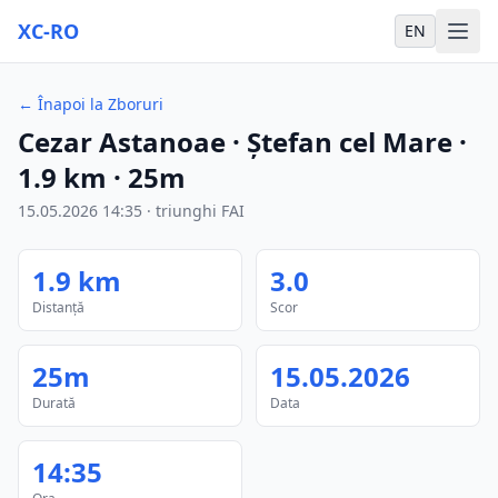
XC-RO
EN
←
Înapoi la Zboruri
Cezar Astanoae
· Ștefan cel Mare
·
1.9
km
·
25m
15.05.2026
14:35
·
triunghi FAI
1.9
km
3.0
Distanță
Scor
25m
15.05.2026
Durată
Data
14:35