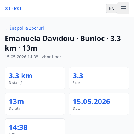
XC-RO
EN
←
Înapoi la Zboruri
Emanuela Davidoiu
· Bunloc
·
3.3
km
·
13m
15.05.2026
14:38
·
zbor liber
3.3
km
3.3
Distanță
Scor
13m
15.05.2026
Durată
Data
14:38