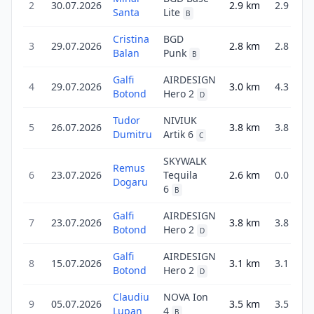
2
30.07.2026
2.9
km
2.9
1
Santa
Lite
B
Cristina
BGD
3
29.07.2026
2.8
km
2.8
1
Balan
Punk
B
Galfi
AIRDESIGN
4
29.07.2026
3.0
km
4.3
2
Botond
Hero 2
D
Tudor
NIVIUK
5
26.07.2026
3.8
km
3.8
1
Dumitru
Artik 6
C
SKYWALK
Remus
6
23.07.2026
Tequila
2.6
km
0.0
Dogaru
6
B
Galfi
AIRDESIGN
7
23.07.2026
3.8
km
3.8
1
Botond
Hero 2
D
Galfi
AIRDESIGN
8
15.07.2026
3.1
km
3.1
Botond
Hero 2
D
Claudiu
NOVA Ion
9
05.07.2026
3.5
km
3.5
2
Lupan
4
B