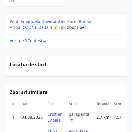
Ora
Pilot
:
Emanuela Davidoiu
Decolare
:
Bunloc
Aripă
:
OZONE Delta 4
Tip
:
zbor liber
C
Vezi pe XContest
→
Locația de start
Zboruri similare
#
Data
Pilot
Aripă
Distanță
Scor
Dur
Cristian
parapanta
1
04.08.2026
2.7
km
2.7
Enoaie
T
Mihai
BGD Base