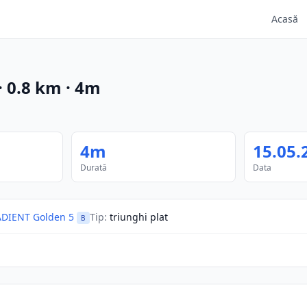
Acasă
·
0.8
km
·
4m
4m
15.05.
Durată
Data
DIENT Golden 5
Tip
:
triunghi plat
B