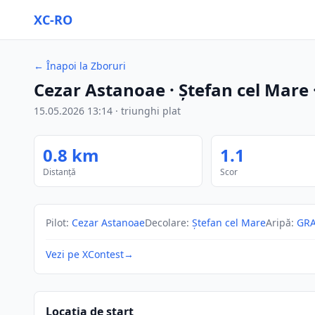
XC-RO
←
Înapoi la Zboruri
Cezar Astanoae
· Ștefan cel Mare
15.05.2026
13:14
·
triunghi plat
0.8
km
1.1
Distanță
Scor
Pilot
:
Cezar Astanoae
Decolare
:
Ștefan cel Mare
Aripă
:
GRA
Vezi pe XContest
→
Locația de start