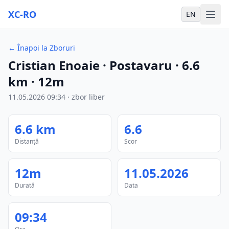
XC-RO
EN
←
Înapoi la Zboruri
Cristian Enoaie
· Postavaru
·
6.6
km
·
12m
11.05.2026
09:34
·
zbor liber
6.6
km
6.6
Distanță
Scor
12m
11.05.2026
Durată
Data
09:34