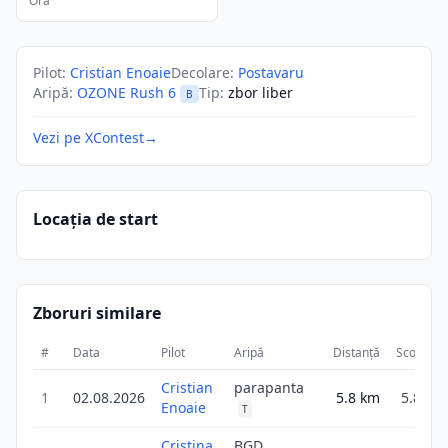
Ora
Pilot
:
Cristian Enoaie
Decolare
:
Postavaru
Aripă
:
OZONE Rush 6
Tip
:
zbor liber
B
Vezi pe XContest
→
Locația de start
Zboruri similare
#
Data
Pilot
Aripă
Distanță
Scor
D
Cristian
parapanta
1
02.08.2026
5.8
km
5.8
Enoaie
T
Cristina
BGD