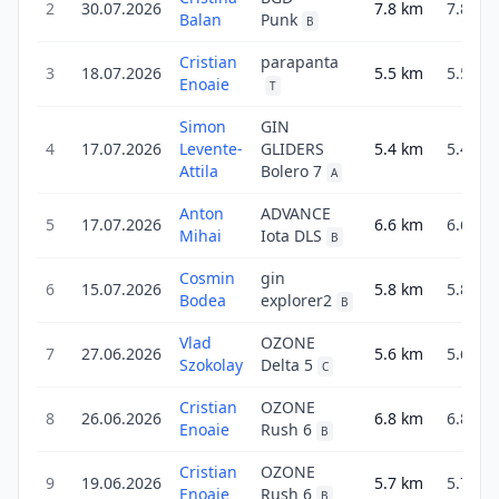
2
30.07.2026
7.8
km
7.8
Balan
Punk
B
Cristian
parapanta
3
18.07.2026
5.5
km
5.5
Enoaie
T
Simon
GIN
4
17.07.2026
Levente-
GLIDERS
5.4
km
5.4
Attila
Bolero 7
A
Anton
ADVANCE
5
17.07.2026
6.6
km
6.6
Mihai
Iota DLS
B
Cosmin
gin
6
15.07.2026
5.8
km
5.8
Bodea
explorer2
B
Vlad
OZONE
7
27.06.2026
5.6
km
5.6
Szokolay
Delta 5
C
Cristian
OZONE
8
26.06.2026
6.8
km
6.8
Enoaie
Rush 6
B
Cristian
OZONE
9
19.06.2026
5.7
km
5.7
Enoaie
Rush 6
B