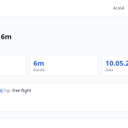
Acasă
·
6m
6m
10.05.
Durată
Data
Tip
:
free flight
B