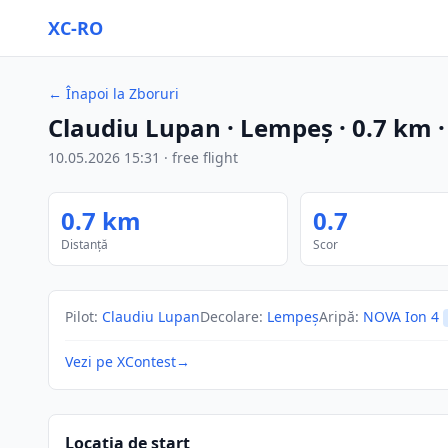
XC-RO
←
Înapoi la Zboruri
Claudiu Lupan
· Lempeş
·
0.7
km
10.05.2026
15:31
·
free flight
0.7
km
0.7
Distanță
Scor
Pilot
:
Claudiu Lupan
Decolare
:
Lempeş
Aripă
:
NOVA Ion 4
Vezi pe XContest
→
Locația de start