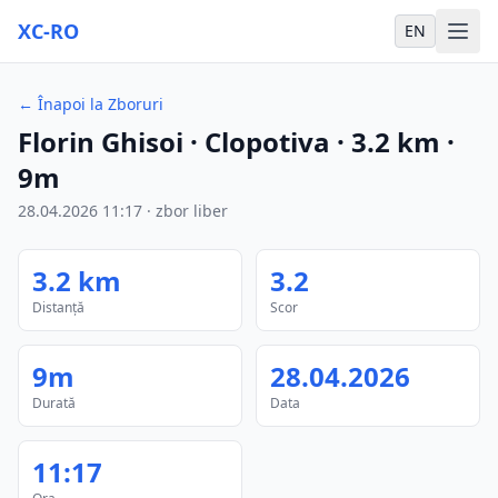
XC-RO
EN
←
Înapoi la Zboruri
Florin Ghisoi
· Clopotiva
·
3.2
km
·
9m
28.04.2026
11:17
·
zbor liber
3.2
km
3.2
Distanță
Scor
9m
28.04.2026
Durată
Data
11:17