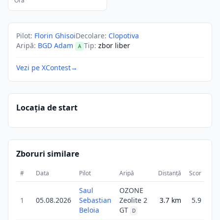
Ora
Pilot
:
Florin Ghisoi
Decolare
:
Clopotiva
Aripă
:
BGD Adam
Tip
:
zbor liber
A
Vezi pe XContest
→
Locația de start
Zboruri similare
#
Data
Pilot
Aripă
Distanță
Scor
Dur
Saul
OZONE
1
05.08.2026
Sebastian
Zeolite 2
3.7
km
5.9
2
Beloia
GT
D