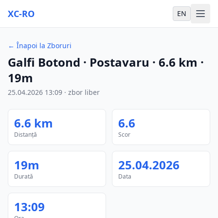
XC-RO
EN
←
Înapoi la Zboruri
Galfi Botond
· Postavaru
·
6.6
km
·
19m
25.04.2026
13:09
·
zbor liber
6.6
km
6.6
Distanță
Scor
19m
25.04.2026
Durată
Data
13:09