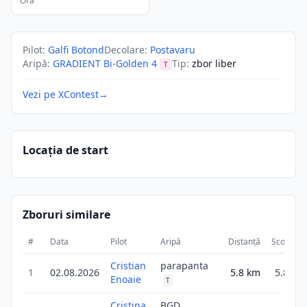
Ora
Pilot
:
Galfi Botond
Decolare
:
Postavaru
Aripă
:
GRADIENT Bi-Golden 4
Tip
:
zbor liber
T
Vezi pe XContest
→
Locația de start
Zboruri similare
#
Data
Pilot
Aripă
Distanță
Scor
D
Cristian
parapanta
1
02.08.2026
5.8
km
5.8
Enoaie
T
Cristina
BGD