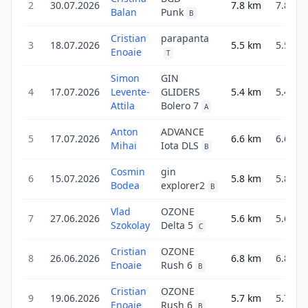
2
30.07.2026
7.8
km
7.8
Balan
Punk
B
Cristian
parapanta
3
18.07.2026
5.5
km
5.5
Enoaie
T
Simon
GIN
4
17.07.2026
Levente-
GLIDERS
5.4
km
5.4
Attila
Bolero 7
A
Anton
ADVANCE
5
17.07.2026
6.6
km
6.6
Mihai
Iota DLS
B
Cosmin
gin
6
15.07.2026
5.8
km
5.8
Bodea
explorer2
B
Vlad
OZONE
7
27.06.2026
5.6
km
5.6
Szokolay
Delta 5
C
Cristian
OZONE
8
26.06.2026
6.8
km
6.8
Enoaie
Rush 6
B
Cristian
OZONE
9
19.06.2026
5.7
km
5.7
Enoaie
Rush 6
B