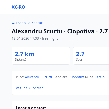
XC-RO
←
Înapoi la Zboruri
Alexandru Scurtu
· Clopotiva
·
2.7
18.04.2026
17:33
·
free flight
2.7
km
2.7
Distanță
Scor
Pilot
:
Alexandru Scurtu
Decolare
:
Clopotiva
Aripă
:
OZONE A
Vezi pe XContest
→
Locația de start