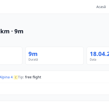
Acasă
km
·
9m
9m
18.04.
Durată
Data
lpina 4
Tip
:
free flight
C