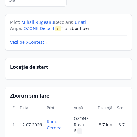
Ora
Pilot
:
Mihail Rugeanu
Decolare
:
Urlați
Aripă
:
OZONE Delta 4
Tip
:
zbor liber
C
Vezi pe XContest
→
Locația de start
Zboruri similare
#
Data
Pilot
Aripă
Distanță
Scor
Dur
OZONE
Radu
1
12.07.2026
Rush
8.7
km
8.7
2
Cernea
6
B