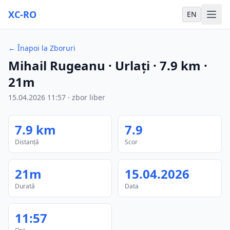
XC-RO
EN
←
Înapoi la Zboruri
Mihail Rugeanu
· Urlați
·
7.9
km
·
21m
15.04.2026
11:57
·
zbor liber
7.9
km
7.9
Distanță
Scor
21m
15.04.2026
Durată
Data
11:57