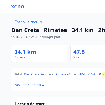
XC-RO
←
Înapoi la Zboruri
Dan Creta
· Rimetea
·
34.1
km
·
2
15.04.2026
12:31
·
triunghi plat
34.1
km
47.8
Distanță
Scor
Pilot
:
Dan Creta
Decolare
:
Rimetea
Aripă
:
NIVIUK Artik R
C
Vezi pe XContest
→
Locația de start