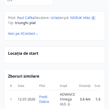
Ora
Pilot
:
Paul Cafita
Decolare
:
Urlați
Aripă
:
NIVIUK Hiko
B
Tip
:
triunghi plat
Vezi pe XContest
→
Locația de start
Zboruri similare
#
Data
Pilot
Aripă
Distanță
Scor
Du
ADVANCE
Fredi
1
12.07.2026
Omega
3.6
km
5.8
Dobre
ULS
D