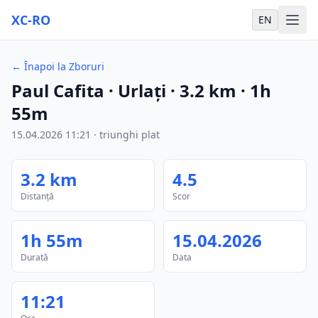
XC-RO
EN
←
Înapoi la Zboruri
Paul Cafita
· Urlați
·
3.2
km
·
1h
55m
15.04.2026
11:21
·
triunghi plat
3.2
km
4.5
Distanță
Scor
1h 55m
15.04.2026
Durată
Data
11:21