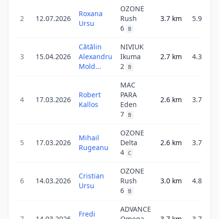
OZONE
Roxana
2
12.07.2026
Rush
3.7
km
5.9
Ursu
6
B
Cătălin
NIVIUK
3
15.04.2026
Alexandru
Ikuma
2.7
km
4.3
Mold...
2
B
MAC
Robert
PARA
4
17.03.2026
2.6
km
3.7
Kallos
Eden
7
B
OZONE
Mihail
5
17.03.2026
Delta
2.6
km
3.7
Rugeanu
4
C
OZONE
Cristian
6
14.03.2026
Rush
3.0
km
4.8
Ursu
6
B
ADVANCE
Fredi
7
14.03.2026
Omega
3.7
km
3.7