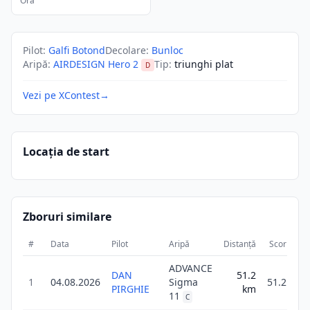
Ora
Pilot
:
Galfi Botond
Decolare
:
Bunloc
Aripă
:
AIRDESIGN Hero 2
Tip
:
triunghi plat
D
Vezi pe XContest
→
Locația de start
Zboruri similare
#
Data
Pilot
Aripă
Distanță
Scor
Du
ADVANCE
DAN
51.2
1
04.08.2026
Sigma
51.2
PIRGHIE
km
11
C