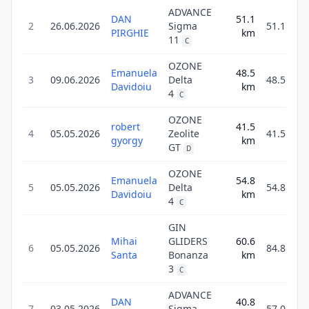
ADVANCE
DAN
51.1
2
26.06.2026
Sigma
51.1
PIRGHIE
km
11
C
OZONE
Emanuela
48.5
3
09.06.2026
Delta
48.5
Davidoiu
km
4
C
OZONE
robert
41.5
4
05.05.2026
Zeolite
41.5
gyorgy
km
GT
D
OZONE
Emanuela
54.8
5
05.05.2026
Delta
54.8
Davidoiu
km
4
C
GIN
Mihai
GLIDERS
60.6
6
05.05.2026
84.8
Santa
Bonanza
km
3
C
ADVANCE
DAN
40.8
7
03.05.2026
Sigma
57.0