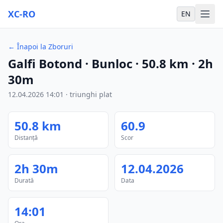
XC-RO
EN
←
Înapoi la Zboruri
Galfi Botond
· Bunloc
·
50.8
km
·
2h
30m
12.04.2026
14:01
·
triunghi plat
50.8
km
60.9
Distanță
Scor
2h 30m
12.04.2026
Durată
Data
14:01