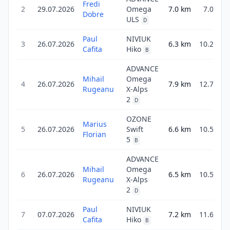
Fredi
2
29.07.2026
Omega
7.0
km
7.0
Dobre
ULS
D
Paul
NIVIUK
3
26.07.2026
6.3
km
10.2
Cafita
Hiko
B
ADVANCE
Mihail
Omega
4
26.07.2026
7.9
km
12.7
Rugeanu
X-Alps
2
D
OZONE
Marius
5
26.07.2026
Swift
6.6
km
10.5
Florian
5
B
ADVANCE
Mihail
Omega
6
26.07.2026
6.5
km
10.5
Rugeanu
X-Alps
2
D
Paul
NIVIUK
7
07.07.2026
7.2
km
11.6
Cafita
Hiko
B