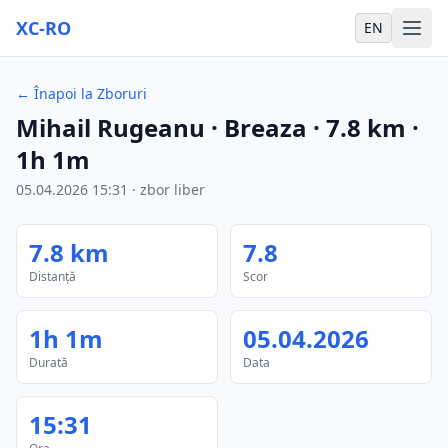
XC-RO
EN
←
Înapoi la Zboruri
Mihail Rugeanu
· Breaza
·
7.8
km
·
1h 1m
05.04.2026
15:31
·
zbor liber
7.8
km
7.8
Distanță
Scor
1h 1m
05.04.2026
Durată
Data
15:31