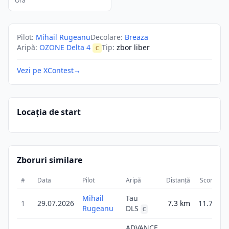
Ora
Pilot
:
Mihail Rugeanu
Decolare
:
Breaza
Aripă
:
OZONE Delta 4
Tip
:
zbor liber
C
Vezi pe XContest
→
Locația de start
Zboruri similare
#
Data
Pilot
Aripă
Distanță
Scor
Du
Mihail
Tau
1
29.07.2026
7.3
km
11.7
Rugeanu
DLS
C
ADVANCE