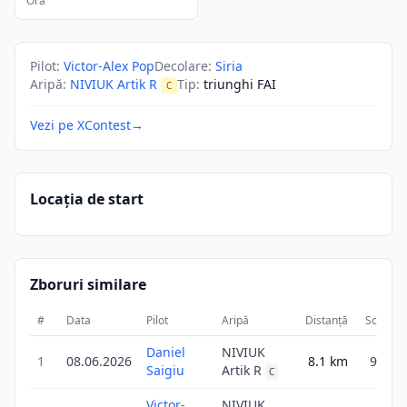
Ora
Pilot
:
Victor-Alex Pop
Decolare
:
Siria
Aripă
:
NIVIUK Artik R
Tip
:
triunghi FAI
C
Vezi pe XContest
→
Locația de start
Zboruri similare
#
Data
Pilot
Aripă
Distanță
Scor
Daniel
NIVIUK
1
08.06.2026
8.1
km
9.7
Saigiu
Artik R
C
Victor-
NIVIUK