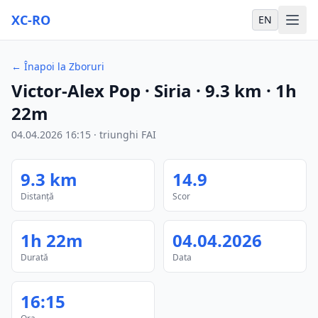
XC-RO
EN
←
Înapoi la Zboruri
Victor-Alex Pop
· Siria
·
9.3
km
·
1h
22m
04.04.2026
16:15
·
triunghi FAI
9.3
km
14.9
Distanță
Scor
1h 22m
04.04.2026
Durată
Data
16:15