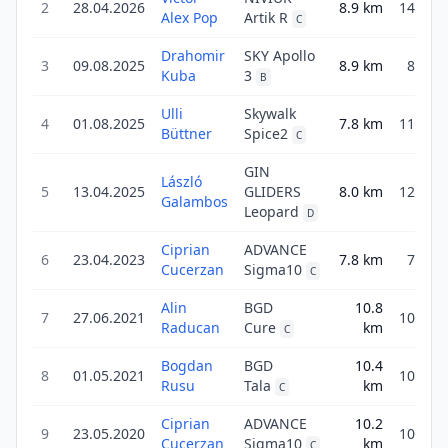
2
28.04.2026
8.9
km
14.3
Alex Pop
Artik R
C
Drahomir
SKY Apollo
3
09.08.2025
8.9
km
8.9
Kuba
3
B
Ulli
Skywalk
4
01.08.2025
7.8
km
11.0
Büttner
Spice2
C
GIN
László
5
13.04.2025
GLIDERS
8.0
km
12.8
Galambos
Leopard
D
Ciprian
ADVANCE
6
23.04.2023
7.8
km
7.8
Cucerzan
Sigma10
C
Alin
BGD
10.8
7
27.06.2021
10.8
Raducan
Cure
km
C
Bogdan
BGD
10.4
8
01.05.2021
10.4
Rusu
Tala
km
C
Ciprian
ADVANCE
10.2
9
23.05.2020
10.2
Cucerzan
Sigma10
km
C