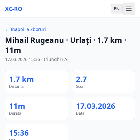
XC-RO
EN
←
Înapoi la Zboruri
Mihail Rugeanu
· Urlați
·
1.7
km
·
11m
17.03.2026
15:36
·
triunghi FAI
1.7
km
2.7
Distanță
Scor
11m
17.03.2026
Durată
Data
15:36