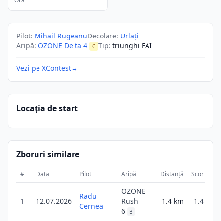
Ora
Pilot
:
Mihail Rugeanu
Decolare
:
Urlați
Aripă
:
OZONE Delta 4
Tip
:
triunghi FAI
C
Vezi pe XContest
→
Locația de start
Zboruri similare
#
Data
Pilot
Aripă
Distanță
Scor
Du
OZONE
Radu
1
12.07.2026
Rush
1.4
km
1.4
Cernea
6
B