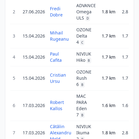
ADVANCE
Fredi
2
27.06.2026
Omega
1.8
km
2.8
Dobre
ULS
D
OZONE
Mihail
3
15.04.2026
Delta
1.7
km
1.7
Rugeanu
4
C
Paul
NIVIUK
4
15.04.2026
1.7
km
1.7
Cafita
Hiko
B
OZONE
Cristian
5
15.04.2026
Rush
1.7
km
1.7
Ursu
6
B
MAC
Robert
PARA
6
17.03.2026
1.6
km
1.6
Kallos
Eden
7
B
Cătălin
NIVIUK
7
17.03.2026
Alexandru
Ikuma
1.8
km
2.8
Mold...
2