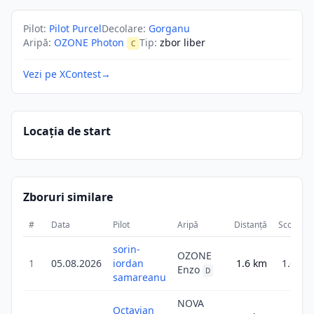
Pilot
:
Pilot Purcel
Decolare
:
Gorganu
Aripă
:
OZONE Photon
Tip
:
zbor liber
C
Vezi pe XContest
→
Locația de start
Zboruri similare
#
Data
Pilot
Aripă
Distanță
Scor
D
sorin-
OZONE
1
05.08.2026
iordan
1.6
km
1.6
Enzo
D
samareanu
NOVA
Octavian