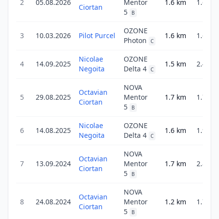
2
05.08.2026
Mentor
1.6
km
1.6
Ciortan
5
B
OZONE
3
10.03.2026
Pilot Purcel
1.6
km
1.6
Photon
C
Nicolae
OZONE
4
14.09.2025
1.5
km
2.4
Negoita
Delta 4
C
NOVA
Octavian
5
29.08.2025
Mentor
1.7
km
1.7
Ciortan
5
B
Nicolae
OZONE
6
14.08.2025
1.6
km
1.9
Negoita
Delta 4
C
NOVA
Octavian
7
13.09.2024
Mentor
1.7
km
2.8
Ciortan
5
B
NOVA
Octavian
8
24.08.2024
Mentor
1.2
km
1.7
Ciortan
5
B