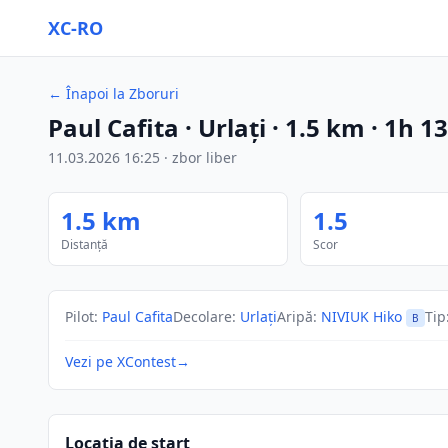
XC-RO
←
Înapoi la Zboruri
Paul Cafita
· Urlați
·
1.5
km
·
1h 1
11.03.2026
16:25
·
zbor liber
1.5
km
1.5
Distanță
Scor
Pilot
:
Paul Cafita
Decolare
:
Urlați
Aripă
:
NIVIUK Hiko
Tip
B
Vezi pe XContest
→
Locația de start