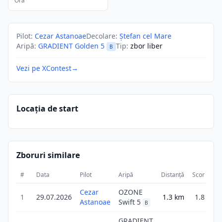
Ora
Pilot
:
Cezar Astanoae
Decolare
:
Ștefan cel Mare
Aripă
:
GRADIENT Golden 5
Tip
:
zbor liber
B
Vezi pe XContest
→
Locația de start
Zboruri similare
#
Data
Pilot
Aripă
Distanță
Scor
Du
Cezar
OZONE
1
29.07.2026
1.3
km
1.8
Astanoae
Swift 5
B
GRADIENT