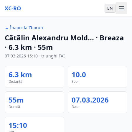
XC-RO
EN
←
Înapoi la Zboruri
Cătălin Alexandru Mold...
· Breaza
·
6.3
km
·
55m
07.03.2026
15:10
·
triunghi FAI
6.3
km
10.0
Distanță
Scor
55m
07.03.2026
Durată
Data
15:10