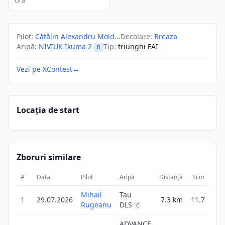
Ora
Pilot
:
Cătălin Alexandru Mold...
Decolare
:
Breaza
Aripă
:
NIVIUK Ikuma 2
Tip
:
triunghi FAI
B
Vezi pe XContest
→
Locația de start
Zboruri similare
#
Data
Pilot
Aripă
Distanță
Scor
Dur
Mihail
Tau
1
29.07.2026
7.3
km
11.7
Rugeanu
DLS
C
ADVANCE