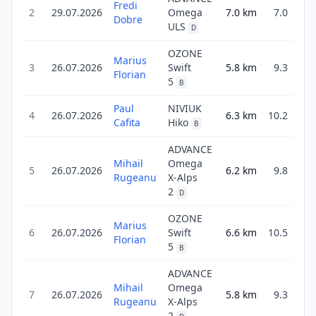
Fredi
2
29.07.2026
Omega
7.0
km
7.0
2
Dobre
ULS
D
OZONE
Marius
3
26.07.2026
Swift
5.8
km
9.3
Florian
5
B
Paul
NIVIUK
4
26.07.2026
6.3
km
10.2
Cafita
Hiko
B
ADVANCE
Mihail
Omega
5
26.07.2026
6.2
km
9.8
Rugeanu
X-Alps
3
2
D
OZONE
Marius
6
26.07.2026
Swift
6.6
km
10.5
4
Florian
5
B
ADVANCE
Mihail
Omega
7
26.07.2026
5.8
km
9.3
Rugeanu
X-Alps
3
2