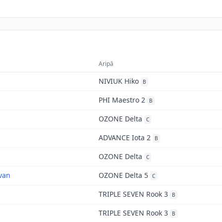
Aripă
NIVIUK Hiko
B
PHI Maestro 2
B
OZONE Delta
C
ADVANCE Iota 2
B
OZONE Delta
C
van
OZONE Delta 5
C
TRIPLE SEVEN Rook 3
B
TRIPLE SEVEN Rook 3
B