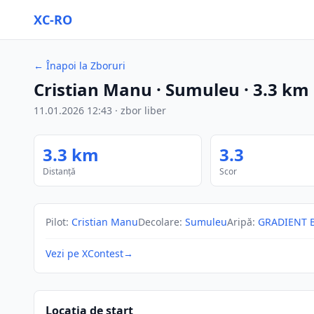
XC-RO
←
Înapoi la Zboruri
Cristian Manu
· Sumuleu
·
3.3
km
11.01.2026
12:43
·
zbor liber
3.3
km
3.3
Distanță
Scor
Pilot
:
Cristian Manu
Decolare
:
Sumuleu
Aripă
:
GRADIENT B
Vezi pe XContest
→
Locația de start