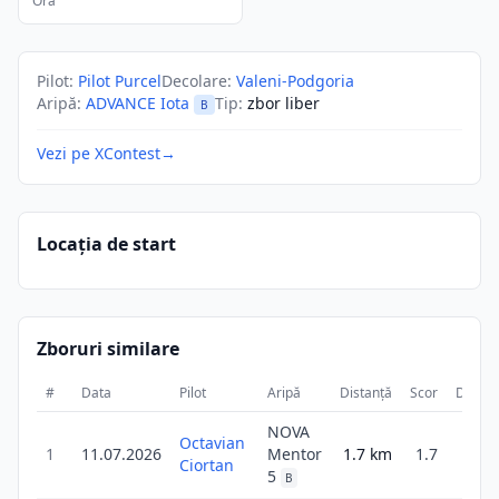
Ora
Pilot
:
Pilot Purcel
Decolare
:
Valeni-Podgoria
Aripă
:
ADVANCE Iota
Tip
:
zbor liber
B
Vezi pe XContest
→
Locația de start
Zboruri similare
#
Data
Pilot
Aripă
Distanță
Scor
Durată
NOVA
Octavian
1
11.07.2026
Mentor
1.7
km
1.7
16m
Ciortan
5
B