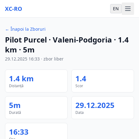
XC-RO
EN
←
Înapoi la Zboruri
Pilot Purcel
· Valeni-Podgoria
·
1.4
km
·
5m
29.12.2025
16:33
·
zbor liber
1.4
km
1.4
Distanță
Scor
5m
29.12.2025
Durată
Data
16:33