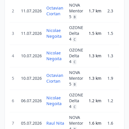
NOVA
Octavian
2
11.07.2026
Mentor
1.7
km
2.3
14m
Ciortan
5
B
OZONE
Nicolae
3
11.07.2026
Delta
1.5
km
1.5
8m
Negoita
4
C
OZONE
Nicolae
4
10.07.2026
Delta
1.3
km
1.3
8m
Negoita
4
C
NOVA
Octavian
5
10.07.2026
Mentor
1.3
km
1.9
11m
Ciortan
5
B
OZONE
Nicolae
6
06.07.2026
Delta
1.2
km
1.2
4m
Negoita
4
C
NOVA
7
05.07.2026
Raul Nita
Mentor
1.6
km
1.6
10m
4