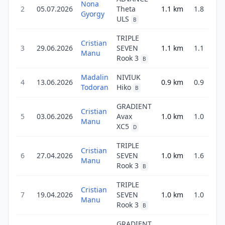
Nona
2
05.07.2026
Theta
1.1
km
1.8
2
Gyorgy
ULS
B
TRIPLE
Cristian
3
29.06.2026
SEVEN
1.1
km
1.1
Manu
Rook 3
B
Madalin
NIVIUK
4
13.06.2026
0.9
km
0.9
Todoran
Hiko
B
GRADIENT
Cristian
5
03.06.2026
Avax
1.0
km
1.0
Manu
XC5
D
TRIPLE
Cristian
6
27.04.2026
SEVEN
1.0
km
1.6
1
Manu
Rook 3
B
TRIPLE
Cristian
7
19.04.2026
SEVEN
1.0
km
1.0
Manu
Rook 3
B
GRADIENT