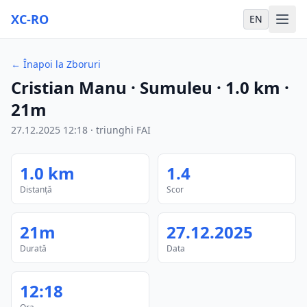
XC-RO
EN
←
Înapoi la Zboruri
Cristian Manu
· Sumuleu
·
1.0
km
·
21m
27.12.2025
12:18
·
triunghi FAI
1.0
km
1.4
Distanță
Scor
21m
27.12.2025
Durată
Data
12:18