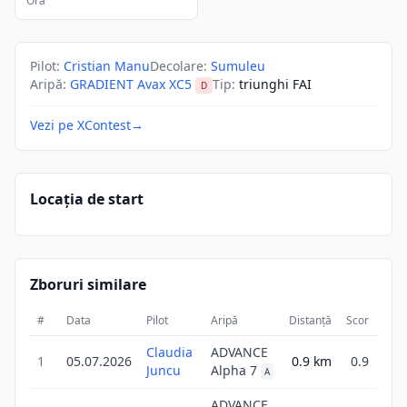
Ora
Pilot
:
Cristian Manu
Decolare
:
Sumuleu
Aripă
:
GRADIENT Avax XC5
Tip
:
triunghi FAI
D
Vezi pe XContest
→
Locația de start
Zboruri similare
#
Data
Pilot
Aripă
Distanță
Scor
Dura
Claudia
ADVANCE
1
05.07.2026
0.9
km
0.9
Juncu
Alpha 7
A
ADVANCE