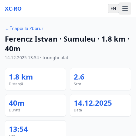
XC-RO
EN
←
Înapoi la Zboruri
Ferencz Istvan
· Sumuleu
·
1.8
km
·
40m
14.12.2025
13:54
·
triunghi plat
1.8
km
2.6
Distanță
Scor
40m
14.12.2025
Durată
Data
13:54