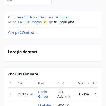
Ora
Pilot
:
Ferencz Istvan
Decolare
:
Sumuleu
Aripă
:
OZONE Photon
Tip
:
triunghi plat
C
Vezi pe XContest
→
Locația de start
Zboruri similare
#
Data
Pilot
Aripă
Distanță
Scor
Du
Florin
BGD
1
05.07.2026
1.7
km
2.8
Ghisoi
Adam
A
Madalin
NIVIUK