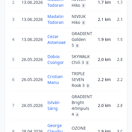
2
13.06.2026
1.7
km
1.7
Todoran
Hiko
B
Madalin
NIVIUK
3
13.06.2026
2.1
km
2.1
Todoran
Hiko
B
GRADIENT
Cezar
4
13.06.2026
Golden
1.9
km
1.9
Astanoae
5
B
Dobos
SKYWALK
5
26.05.2026
2.0
km
2.8
Csongor
Chili 3
B
TRIPLE
Cristian
6
26.05.2026
SEVEN
2.2
km
2.2
Manu
Rook 3
B
GRADIENT
István
Bright
7
26.05.2026
2.0
km
2.8
Sárig
4/Impuls
4
A
George
OZONE
8
28.04.2026
Claudiu
1.9
km
3.0