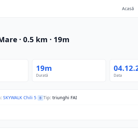
Acasă
 Mare
·
0.5
km
·
19m
19m
04.12.
Durată
Data
ă
:
SKYWALK Chili 5
Tip
:
triunghi FAI
B