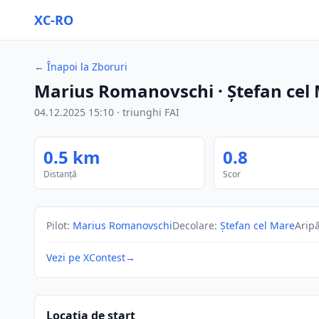
XC-RO
←
Înapoi la Zboruri
Marius Romanovschi
· Ștefan cel
04.12.2025
15:10
·
triunghi FAI
0.5
km
0.8
Distanță
Scor
Pilot
:
Marius Romanovschi
Decolare
:
Ștefan cel Mare
Arip
Vezi pe XContest
→
Locația de start