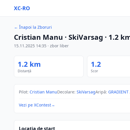
XC-RO
←
Înapoi la Zboruri
Cristian Manu
· SkiVarsag
·
1.2
k
15.11.2025
14:35
·
zbor liber
1.2
km
1.2
Distanță
Scor
Pilot
:
Cristian Manu
Decolare
:
SkiVarsag
Aripă
:
GRADIENT 
Vezi pe XContest
→
Locația de start