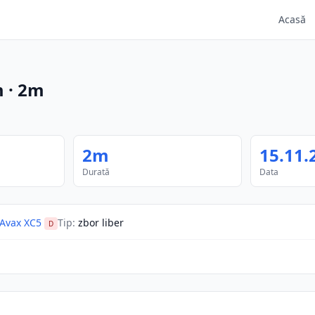
Acasă
m
·
2m
2m
15.11.
Durată
Data
Avax XC5
Tip
:
zbor liber
D