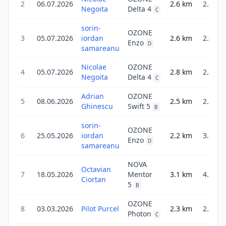
2
06.07.2026
2.6
km
2.6
Negoita
Delta 4
C
sorin-
OZONE
3
05.07.2026
iordan
2.6
km
2.6
Enzo
D
samareanu
Nicolae
OZONE
4
05.07.2026
2.8
km
2.8
Negoita
Delta 4
C
Adrian
OZONE
5
08.06.2026
2.5
km
2.5
Ghinescu
Swift 5
B
sorin-
OZONE
6
25.05.2026
iordan
2.2
km
3.1
Enzo
D
samareanu
NOVA
Octavian
7
18.05.2026
Mentor
3.1
km
4.3
Ciortan
5
B
OZONE
8
03.03.2026
Pilot Purcel
2.3
km
2.3
Photon
C