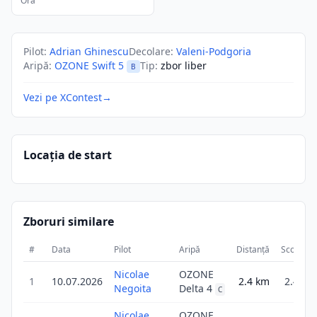
Ora
Pilot
:
Adrian Ghinescu
Decolare
:
Valeni-Podgoria
Aripă
:
OZONE Swift 5
Tip
:
zbor liber
B
Vezi pe XContest
→
Locația de start
Zboruri similare
#
Data
Pilot
Aripă
Distanță
Scor
D
Nicolae
OZONE
1
10.07.2026
2.4
km
2.4
Negoita
Delta 4
C
Nicolae
OZONE