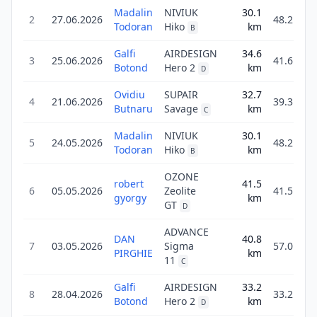
Madalin
NIVIUK
30.1
2
27.06.2026
48.2
Todoran
Hiko
km
B
Galfi
AIRDESIGN
34.6
3
25.06.2026
41.6
Botond
Hero 2
km
D
Ovidiu
SUPAIR
32.7
4
21.06.2026
39.3
Butnaru
Savage
km
C
Madalin
NIVIUK
30.1
5
24.05.2026
48.2
Todoran
Hiko
km
B
OZONE
robert
41.5
6
05.05.2026
Zeolite
41.5
gyorgy
km
GT
D
ADVANCE
DAN
40.8
7
03.05.2026
Sigma
57.0
PIRGHIE
km
11
C
Galfi
AIRDESIGN
33.2
8
28.04.2026
33.2
Botond
Hero 2
km
D