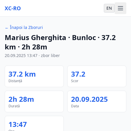
XC-RO
EN
←
Înapoi la Zboruri
Marius Gherghita
· Bunloc
·
37.2
km
·
2h 28m
20.09.2025
13:47
·
zbor liber
37.2
km
37.2
Distanță
Scor
2h 28m
20.09.2025
Durată
Data
13:47