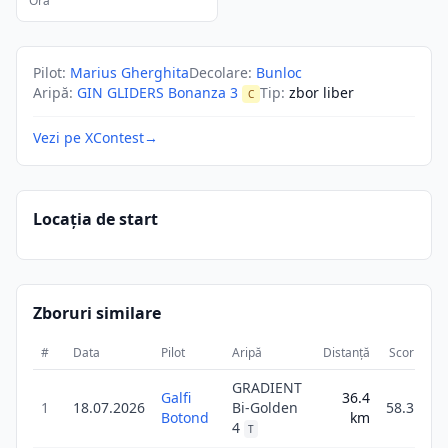
Ora
Pilot
:
Marius Gherghita
Decolare
:
Bunloc
Aripă
:
GIN GLIDERS Bonanza 3
Tip
:
zbor liber
C
Vezi pe XContest
→
Locația de start
Zboruri similare
#
Data
Pilot
Aripă
Distanță
Scor
Du
GRADIENT
Galfi
36.4
1
18.07.2026
Bi-Golden
58.3
Botond
km
4
T