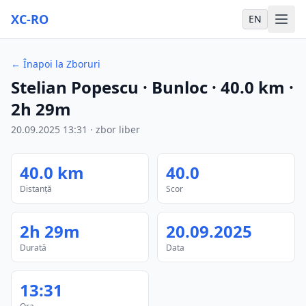
XC-RO
EN
←
Înapoi la Zboruri
Stelian Popescu
· Bunloc
·
40.0
km
·
2h 29m
20.09.2025
13:31
·
zbor liber
40.0
km
40.0
Distanță
Scor
2h 29m
20.09.2025
Durată
Data
13:31