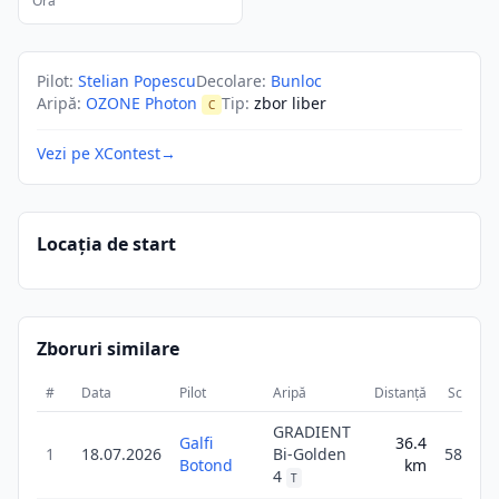
Ora
Pilot
:
Stelian Popescu
Decolare
:
Bunloc
Aripă
:
OZONE Photon
Tip
:
zbor liber
C
Vezi pe XContest
→
Locația de start
Zboruri similare
#
Data
Pilot
Aripă
Distanță
Scor
GRADIENT
Galfi
36.4
1
18.07.2026
Bi-Golden
58.3
Botond
km
4
T