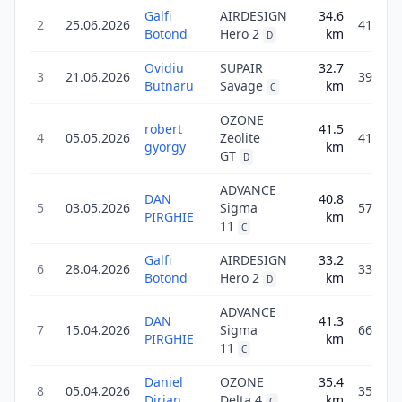
Galfi
AIRDESIGN
34.6
2
25.06.2026
41.6
Botond
Hero 2
km
D
Ovidiu
SUPAIR
32.7
3
21.06.2026
39.3
Butnaru
Savage
km
C
OZONE
robert
41.5
4
05.05.2026
Zeolite
41.5
gyorgy
km
GT
D
ADVANCE
DAN
40.8
5
03.05.2026
Sigma
57.0
PIRGHIE
km
11
C
Galfi
AIRDESIGN
33.2
6
28.04.2026
33.2
Botond
Hero 2
km
D
ADVANCE
DAN
41.3
7
15.04.2026
Sigma
66.1
PIRGHIE
km
11
C
Daniel
OZONE
35.4
8
05.04.2026
35.4
Dirjan
Delta 4
km
C