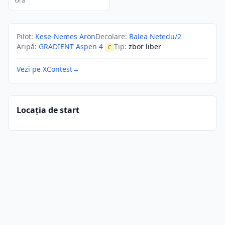
Ora
Pilot
:
Kese-Nemes Aron
Decolare
:
Balea Netedu/2
Aripă
:
GRADIENT Aspen 4
Tip
:
zbor liber
C
Vezi pe XContest
→
Locația de start