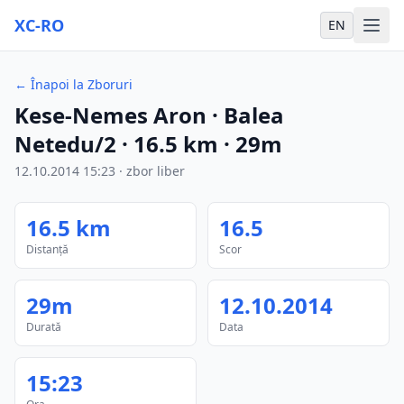
XC-RO
EN
←
Înapoi la Zboruri
Kese-Nemes Aron
· Balea
Netedu/2
·
16.5
km
·
29m
12.10.2014
15:23
·
zbor liber
16.5
km
16.5
Distanță
Scor
29m
12.10.2014
Durată
Data
15:23