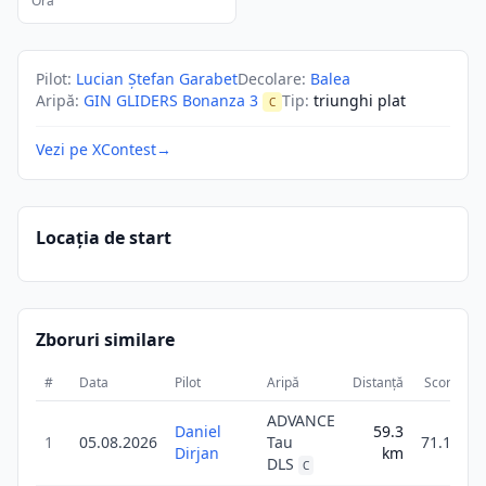
Ora
Pilot
:
Lucian Ștefan Garabet
Decolare
:
Balea
Aripă
:
GIN GLIDERS Bonanza 3
Tip
:
triunghi plat
C
Vezi pe XContest
→
Locația de start
Zboruri similare
#
Data
Pilot
Aripă
Distanță
Scor
Du
ADVANCE
Daniel
59.3
1
05.08.2026
Tau
71.1
Dirjan
km
DLS
C