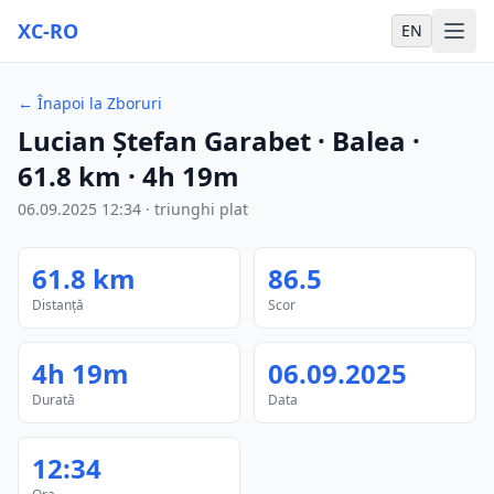
XC-RO
EN
←
Înapoi la Zboruri
Lucian Ștefan Garabet
· Balea
·
61.8
km
·
4h 19m
06.09.2025
12:34
·
triunghi plat
61.8
km
86.5
Distanță
Scor
4h 19m
06.09.2025
Durată
Data
12:34