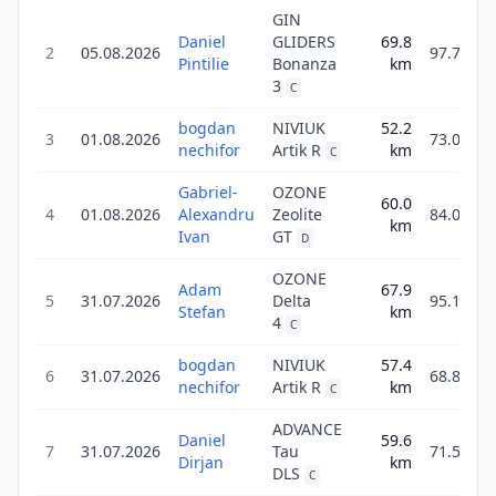
GIN
Daniel
GLIDERS
69.8
2
05.08.2026
97.7
Pintilie
Bonanza
km
3
C
bogdan
NIVIUK
52.2
3
01.08.2026
73.0
nechifor
Artik R
km
C
Gabriel-
OZONE
60.0
4
01.08.2026
Alexandru
Zeolite
84.0
km
Ivan
GT
D
OZONE
Adam
67.9
5
31.07.2026
Delta
95.1
Stefan
km
4
C
bogdan
NIVIUK
57.4
6
31.07.2026
68.8
nechifor
Artik R
km
C
ADVANCE
Daniel
59.6
7
31.07.2026
Tau
71.5
Dirjan
km
DLS
C