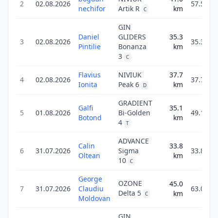
2
02.08.2026
57.5
nechifor
Artik R
km
C
GIN
Daniel
GLIDERS
35.3
3
02.08.2026
35.3
Pintilie
Bonanza
km
3
C
Flavius
NIVIUK
37.7
4
02.08.2026
37.7
Ionita
Peak 6
km
D
GRADIENT
Galfi
35.1
5
01.08.2026
Bi-Golden
49.1
Botond
km
4
T
ADVANCE
Calin
33.8
6
31.07.2026
Sigma
33.8
Oltean
km
10
C
George
OZONE
45.0
7
31.07.2026
Claudiu
63.0
Delta 5
km
C
Moldovan
GIN