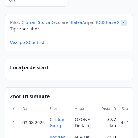
Ora
Pilot
:
Ciprian Stoica
Decolare
:
Balea
Aripă
:
BGD Base 2
B
Tip
:
zbor liber
Vezi pe XContest
→
Locația de start
Zboruri similare
#
Data
Pilot
Aripă
Distanță
Scor
D
Cristian
OZONE
37.7
1
03.08.2026
45.2
Giurgi
Delta
km
C
bogdan
NIVIUK
41.0