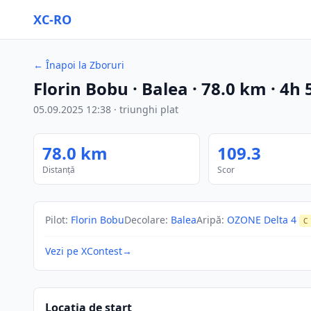
XC-RO
←
Înapoi la Zboruri
Florin Bobu
· Balea
·
78.0
km
·
4h 
05.09.2025
12:38
·
triunghi plat
78.0
km
109.3
Distanță
Scor
Pilot
:
Florin Bobu
Decolare
:
Balea
Aripă
:
OZONE Delta 4
C
Vezi pe XContest
→
Locația de start