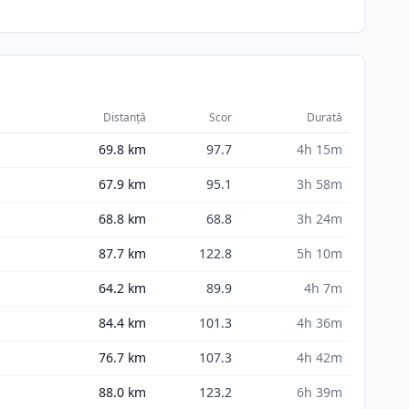
Distanță
Scor
Durată
69.8
km
97.7
4h 15m
67.9
km
95.1
3h 58m
68.8
km
68.8
3h 24m
87.7
km
122.8
5h 10m
64.2
km
89.9
4h 7m
84.4
km
101.3
4h 36m
76.7
km
107.3
4h 42m
88.0
km
123.2
6h 39m