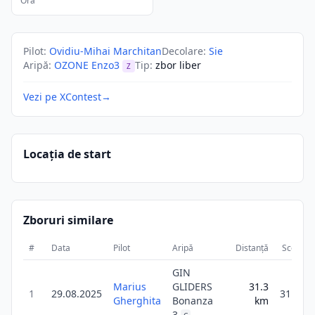
Ora
Pilot
:
Ovidiu-Mihai Marchitan
Decolare
:
Sie
Aripă
:
OZONE Enzo3
Tip
:
zbor liber
Z
Vezi pe XContest
→
Locația de start
Zboruri similare
#
Data
Pilot
Aripă
Distanță
Scor
GIN
Marius
GLIDERS
31.3
1
29.08.2025
31.3
Gherghita
Bonanza
km
3