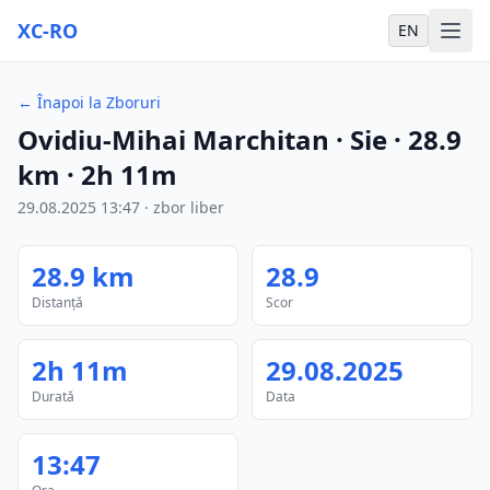
XC-RO
EN
←
Înapoi la Zboruri
Ovidiu-Mihai Marchitan
· Sie
·
28.9
km
·
2h 11m
29.08.2025
13:47
·
zbor liber
28.9
km
28.9
Distanță
Scor
2h 11m
29.08.2025
Durată
Data
13:47