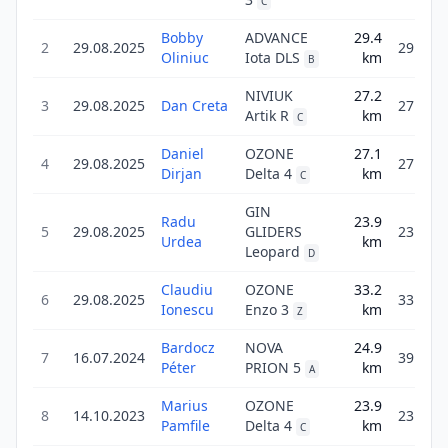
C
Bobby
ADVANCE
29.4
2
29.08.2025
29.4
Oliniuc
Iota DLS
km
B
NIVIUK
27.2
3
29.08.2025
Dan Creta
27.2
Artik R
km
C
Daniel
OZONE
27.1
4
29.08.2025
27.1
Dirjan
Delta 4
km
C
GIN
Radu
23.9
5
29.08.2025
GLIDERS
23.9
Urdea
km
Leopard
D
Claudiu
OZONE
33.2
6
29.08.2025
33.2
Ionescu
Enzo 3
km
Z
Bardocz
NOVA
24.9
7
16.07.2024
39.8
Péter
PRION 5
km
A
Marius
OZONE
23.9
8
14.10.2023
23.9
Pamfile
Delta 4
km
C