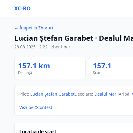
XC-RO
←
Înapoi la Zboruri
Lucian Ștefan Garabet
· Dealul Ma
28.08.2025
12:22
·
zbor liber
157.1
km
157.1
Distanță
Scor
Pilot
:
Lucian Ștefan Garabet
Decolare
:
Dealul Marii
Aripă
:
Vezi pe XContest
→
Locația de start