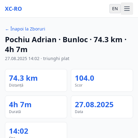
XC-RO
EN
←
Înapoi la Zboruri
Pochiu Adrian
· Bunloc
·
74.3
km
·
4h 7m
27.08.2025
14:02
·
triunghi plat
74.3
km
104.0
Distanță
Scor
4h 7m
27.08.2025
Durată
Data
14:02