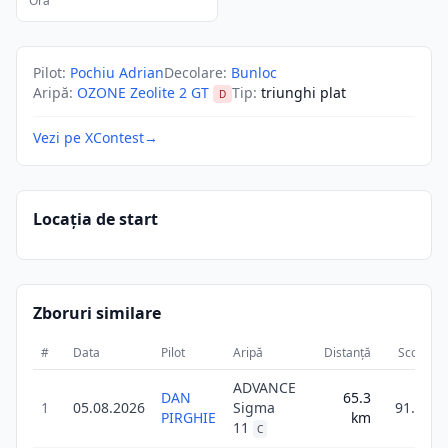
Ora
Pilot
:
Pochiu Adrian
Decolare
:
Bunloc
Aripă
:
OZONE Zeolite 2 GT
Tip
:
triunghi plat
D
Vezi pe XContest
→
Locația de start
Zboruri similare
#
Data
Pilot
Aripă
Distanță
Scor
D
ADVANCE
DAN
65.3
1
05.08.2026
Sigma
91.4
PIRGHIE
km
11
C