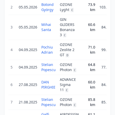
Botond
OZONE
73.9
2
05.05.2026
103.5
György
Lyght
km
C
GIN
Mihai
GLIDERS
60.6
3
05.05.2026
84.8
Santa
Bonanza
km
3
C
OZONE
Pochiu
71.0
4
04.09.2025
Zeolite 2
99.4
Adrian
km
GT
D
Stelian
OZONE
64.8
5
04.09.2025
77.8
Popescu
Photon
km
C
ADVANCE
DAN
60.0
6
27.08.2025
Sigma
84.0
PIRGHIE
km
11
C
Stelian
OZONE
85.8
7
21.08.2025
85.8
Popescu
Photon
km
C
Galfi
AIRDESIGN
61.1